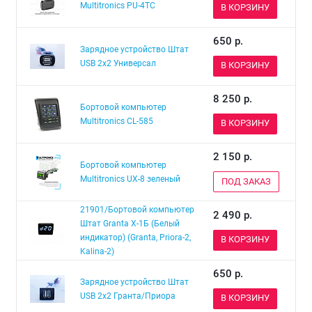
Multitronics PU-4TC
В КОРЗИНУ
650
р.
Зарядное устройство Штат
USB 2х2 Универсал
В КОРЗИНУ
8 250
р.
Бортовой компьютер
Multitronics СL-585
В КОРЗИНУ
2 150
р.
Бортовой компьютер
Multitronics UX-8 зеленый
ПОД ЗАКАЗ
21901/Бортовой компьютер
2 490
р.
Штат Granta Х-1Б (Белый
индикатор) (Granta, Priora-2,
В КОРЗИНУ
Kalina-2)
650
р.
Зарядное устройство Штат
USB 2x2 Гранта/Приора
В КОРЗИНУ