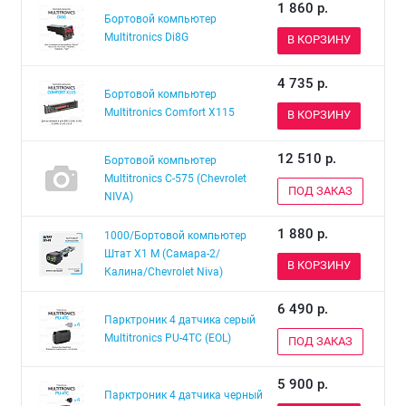
1 860
р.
Бортовой компьютер
Multitronics Di8G
В КОРЗИНУ
4 735
р.
Бортовой компьютер
Multitronics Comfort X115
В КОРЗИНУ
12 510
р.
Бортовой компьютер
Multitronics C-575 (Chevrolet
ПОД ЗАКАЗ
NIVA)
1 880
р.
1000/Бортовой компьютер
Штат Х1 М (Самара-2/
В КОРЗИНУ
Калина/Chevrolet Niva)
6 490
р.
Парктроник 4 датчика серый
Multitronics PU-4TC (EOL)
ПОД ЗАКАЗ
5 900
р.
Парктроник 4 датчика черный