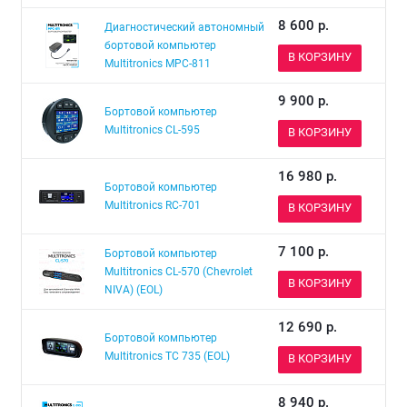
8 600
р.
Диагностический автономный
бортовой компьютер
В КОРЗИНУ
Multitronics MPC-811
9 900
р.
Бортовой компьютер
Multitronics СL-595
В КОРЗИНУ
16 980
р.
Бортовой компьютер
Multitronics RC-701
В КОРЗИНУ
7 100
р.
Бортовой компьютер
Multitronics CL-570 (Chevrolet
В КОРЗИНУ
NIVA) (EOL)
12 690
р.
Бортовой компьютер
Multitronics TC 735 (EOL)
В КОРЗИНУ
8 940
р.