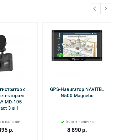
гистратор с
GPS-Навигатор NAVITEL
Ксен
детектором
N500 Magnetic
Clear
Y MD-105
ct 3 в 1
ь в наличии
Есть в наличии
895
р.
8 890
р.