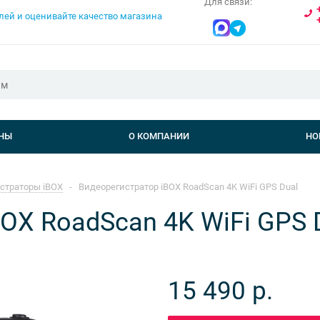
Для связи:
НЫ
О КОМПАНИИ
НО
страторы iBOX
-
Видеорегистратор iBOX RoadScan 4K WiFi GPS Dual
OX RoadScan 4K WiFi GPS 
15 490
р.