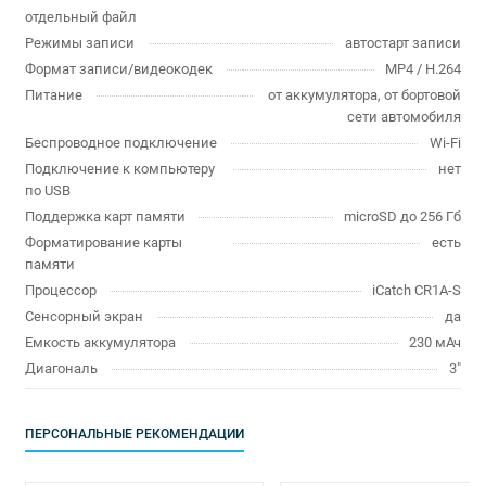
отдельный файл
Режимы записи
автостарт записи
Формат записи/видеокодек
MP4 / H.264
Питание
от аккумулятора, от бортовой
сети автомобиля
Беспроводное подключение
Wi-Fi
Подключение к компьютеру
нет
по USB
Поддержка карт памяти
microSD до 256 Гб
Форматирование карты
есть
памяти
Процессор
iCatch CR1A-S
Сенсорный экран
да
Емкость аккумулятора
230 мАч
Диагональ
3"
ПЕРСОНАЛЬНЫЕ РЕКОМЕНДАЦИИ